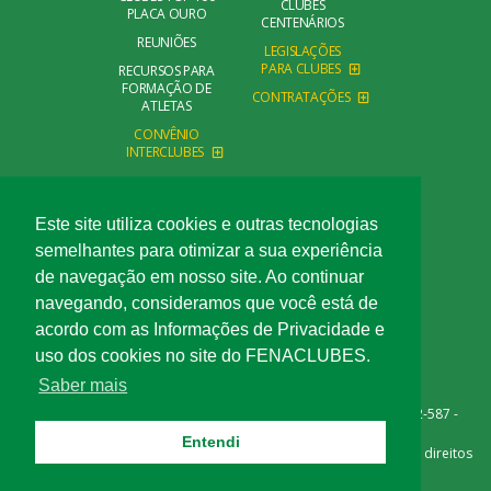
CLUBES
PLACA OURO
CENTENÁRIOS
REUNIÕES
LEGISLAÇÕES
PARA CLUBES
RECURSOS PARA
FORMAÇÃO DE
CONTRATAÇÕES
ATLETAS
CONVÊNIO
INTERCLUBES
CONTATO
FALE CONOSCO
Este site utiliza cookies e outras tecnologias
semelhantes para otimizar a sua experiência
de navegação em nosso site. Ao continuar
navegando, consideramos que você está de
acordo com as Informações de Privacidade e
uso dos cookies no site do FENACLUBES.
Saber mais
Rua Açaí, 540 - Bairro das Palmeiras - Campinas/SP - CEP 13092-587 -
Telefone: (19) 3291-1717
Entendi
©Copyright Confederação Nacional dos Clubes, 2026 . Todos os direitos
reservados.