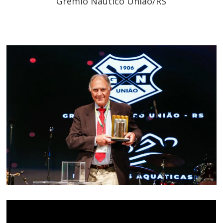
Grêmio Náutico União/RS