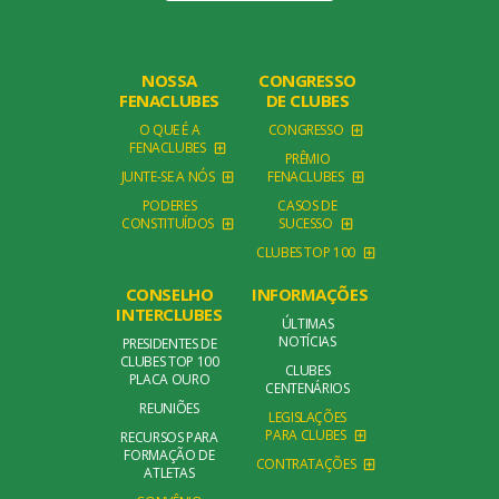
NOSSA
CONGRESSO
FENACLUBES
DE CLUBES
O QUE É A
CONGRESSO
FENACLUBES
PRÊMIO
JUNTE-SE A NÓS
FENACLUBES
PODERES
CASOS DE
CONSTITUÍDOS
SUCESSO
CLUBES TOP 100
CONSELHO
INFORMAÇÕES
INTERCLUBES
ÚLTIMAS
NOTÍCIAS
PRESIDENTES DE
CLUBES TOP 100
CLUBES
PLACA OURO
CENTENÁRIOS
REUNIÕES
LEGISLAÇÕES
PARA CLUBES
RECURSOS PARA
FORMAÇÃO DE
CONTRATAÇÕES
ATLETAS