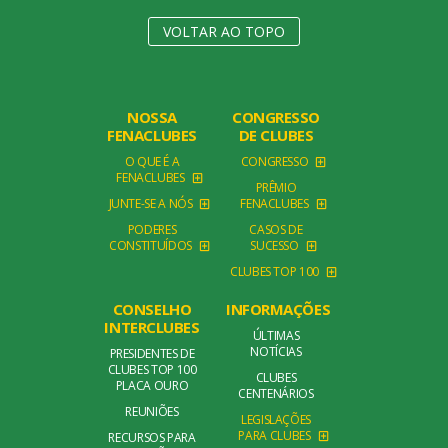
VOLTAR AO TOPO
NOSSA
CONGRESSO
FENACLUBES
DE CLUBES
O QUE É A
CONGRESSO
FENACLUBES
PRÊMIO
JUNTE-SE A NÓS
FENACLUBES
PODERES
CASOS DE
CONSTITUÍDOS
SUCESSO
CLUBES TOP 100
CONSELHO
INFORMAÇÕES
INTERCLUBES
ÚLTIMAS
NOTÍCIAS
PRESIDENTES DE
CLUBES TOP 100
CLUBES
PLACA OURO
CENTENÁRIOS
REUNIÕES
LEGISLAÇÕES
PARA CLUBES
RECURSOS PARA