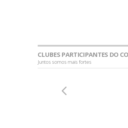
CLUBES PARTICIPANTES DO C
Juntos somos mais fortes
co da Gama (RJ)
Clube Pai