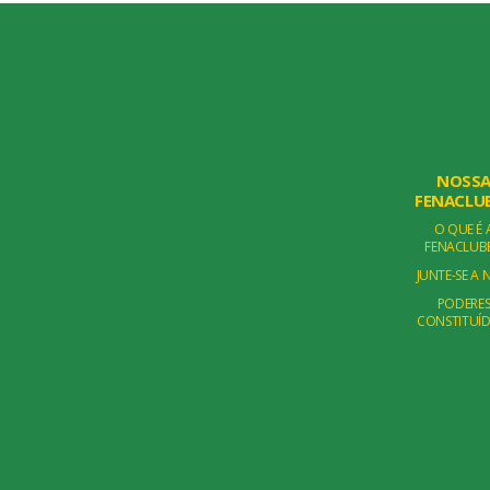
NOSS
FENACLU
O QUE É 
FENACLUB
JUNTE-SE A 
PODERE
CONSTITUÍ