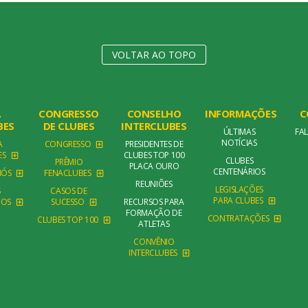
VOLTAR AO TOPO
A
CONGRESSO
CONSELHO
INFORMAÇÕES
C
BES
DE CLUBES
INTERCLUBES
ÚLTIMAS
FA
NOTÍCIAS
A
CONGRESSO
PRESIDENTES DE
ES
CLUBES TOP 100
CLUBES
PRÊMIO
PLACA OURO
CENTENÁRIOS
NÓS
FENACLUBES
REUNIÕES
LEGISLAÇÕES
S
CASOS DE
PARA CLUBES
DOS
SUCESSO
RECURSOS PARA
FORMAÇÃO DE
CONTRATAÇÕES
CLUBES TOP 100
ATLETAS
CONVÊNIO
INTERCLUBES