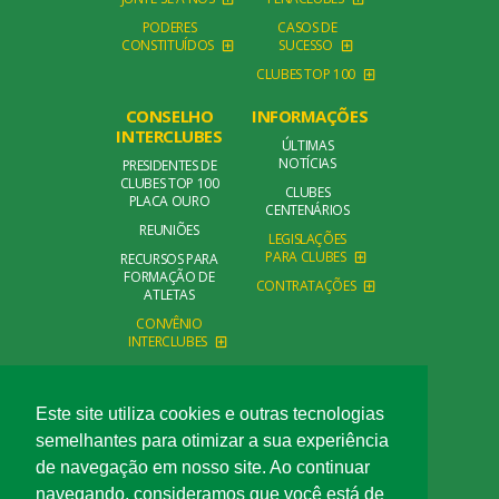
PODERES
CASOS DE
CONSTITUÍDOS
SUCESSO
CLUBES TOP 100
CONSELHO
INFORMAÇÕES
INTERCLUBES
ÚLTIMAS
NOTÍCIAS
PRESIDENTES DE
CLUBES TOP 100
CLUBES
PLACA OURO
CENTENÁRIOS
REUNIÕES
LEGISLAÇÕES
PARA CLUBES
RECURSOS PARA
FORMAÇÃO DE
CONTRATAÇÕES
ATLETAS
CONVÊNIO
INTERCLUBES
CONTATO
FALE CONOSCO
Este site utiliza cookies e outras tecnologias
semelhantes para otimizar a sua experiência
de navegação em nosso site. Ao continuar
navegando, consideramos que você está de