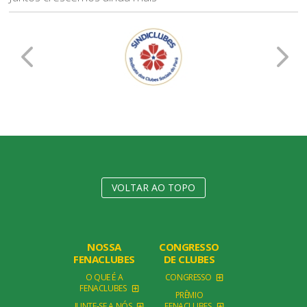
VOLTAR AO TOPO
NOSSA
CONGRESSO
FENACLUBES
DE CLUBES
O QUE É A
CONGRESSO
FENACLUBES
PRÊMIO
JUNTE-SE A NÓS
FENACLUBES