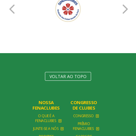
VOLTAR AO TOPO
NOSSA
CONGRESSO
FENACLUBES
DE CLUBES
O QUE É A
CONGRESSO
FENACLUBES
PRÊMIO
JUNTE-SE A NÓS
FENACLUBES