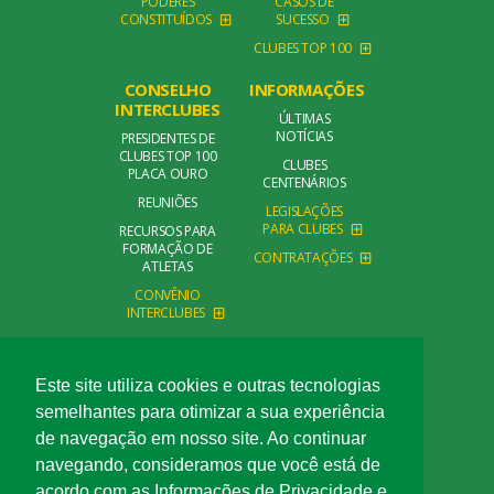
PODERES
CASOS DE
CONSTITUÍDOS
SUCESSO
CLUBES TOP 100
CONSELHO
INFORMAÇÕES
INTERCLUBES
ÚLTIMAS
NOTÍCIAS
PRESIDENTES DE
CLUBES TOP 100
CLUBES
PLACA OURO
CENTENÁRIOS
REUNIÕES
LEGISLAÇÕES
PARA CLUBES
RECURSOS PARA
FORMAÇÃO DE
CONTRATAÇÕES
ATLETAS
CONVÊNIO
INTERCLUBES
CONTATO
FALE CONOSCO
Este site utiliza cookies e outras tecnologias
semelhantes para otimizar a sua experiência
de navegação em nosso site. Ao continuar
navegando, consideramos que você está de
acordo com as Informações de Privacidade e