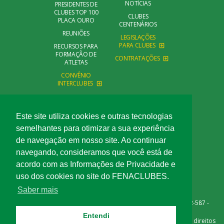
NOTÍCIAS
PRESIDENTES DE
CLUBES TOP 100
CLUBES
PLACA OURO
CENTENÁRIOS
REUNIÕES
LEGISLAÇÕES
PARA CLUBES
RECURSOS PARA
FORMAÇÃO DE
CONTRATAÇÕES
ATLETAS
CONVÊNIO
INTERCLUBES
CONTATO
FALE CONOSCO
Este site utiliza cookies e outras tecnologias
semelhantes para otimizar a sua experiência
de navegação em nosso site. Ao continuar
navegando, consideramos que você está de
acordo com as Informações de Privacidade e
uso dos cookies no site do FENACLUBES.
Saber mais
Rua Açaí, 540 - Bairro das Palmeiras - Campinas/SP - CEP 13092-587 -
Telefone: (19) 3291-1717
Entendi
©Copyright Confederação Nacional dos Clubes, 2026 . Todos os direitos