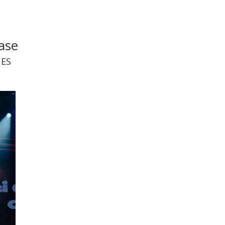
ase
 ES