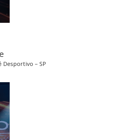
e
é Desportivo – SP