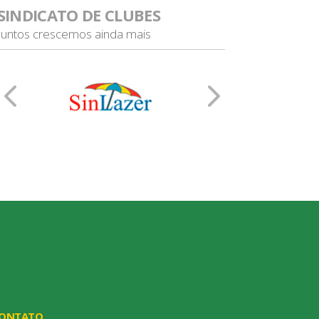
SINDICATO DE CLUBES
Juntos crescemos ainda mais
o Esportiva Siderúrgica de Tubarão (ES)
ONTATO