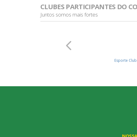
CLUBES PARTICIPANTES DO C
Juntos somos mais fortes
lia (PR)
Esporte Club
NOSS