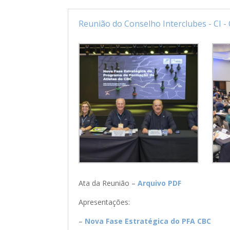
Reunião do Conselho Interclubes - CI -
Ata da Reunião –
Arquivo PDF
Apresentações:
–
Nova Fase Estratégica do PFA CBC