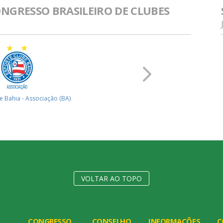
ONGRESSO BRASILEIRO DE CLUBES
e Bahia - Associação (BA)
Associaçã
VOLTAR AO TOPO
A
CONGRESSO
CONSELHO
INFORMAÇÕES
C