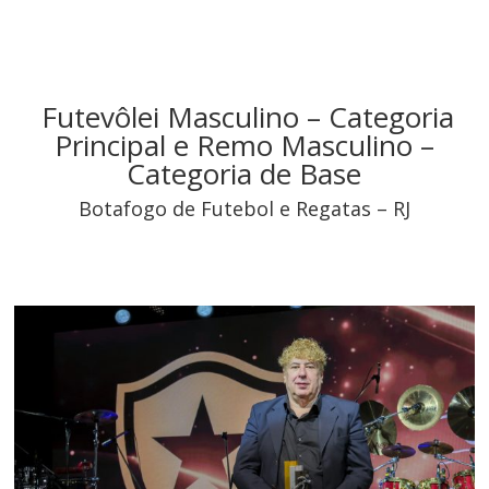
Futevôlei Masculino – Categoria
Principal e Remo Masculino –
Categoria de Base
Botafogo de Futebol e Regatas – RJ