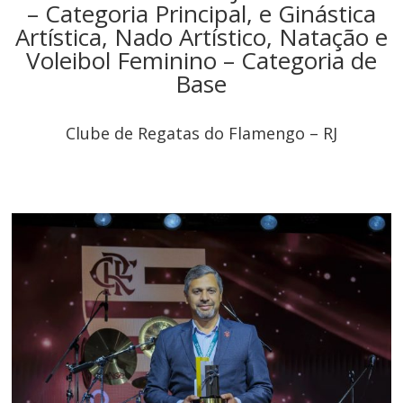
– Categoria Principal, e Ginástica
Artística, Nado Artístico, Natação e
Voleibol Feminino – Categoria de
Base
Clube de Regatas do Flamengo – RJ