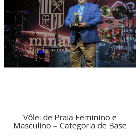
Vôlei de Praia Feminino e
Masculino – Categoria de Base