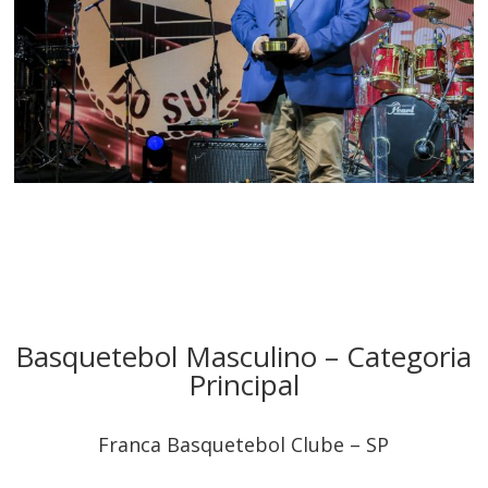
Basquetebol Masculino – Categoria
Principal
Franca Basquetebol Clube – SP