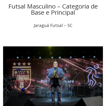
Futsal Masculino – Categoria de
Base e Principal
Jaraguá Futsal – SC