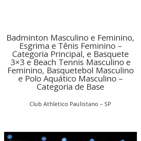
Badminton Masculino e Feminino,
Esgrima e Tênis Feminino –
Categoria Principal, e Basquete
3×3 e Beach Tennis Masculino e
Feminino, Basquetebol Masculino
e Polo Aquático Masculino –
Categoria de Base
Club Athletico Paulistano – SP