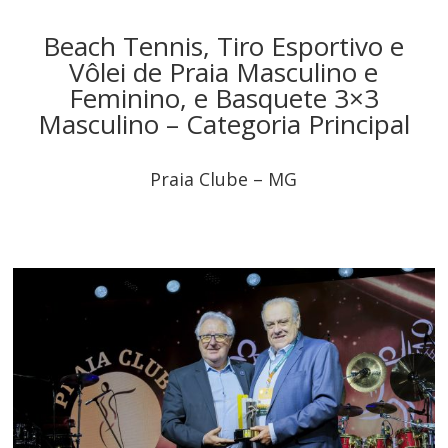
Beach Tennis, Tiro Esportivo e
Vôlei de Praia Masculino e
Feminino, e Basquete 3×3
Masculino – Categoria Principal
Praia Clube – MG