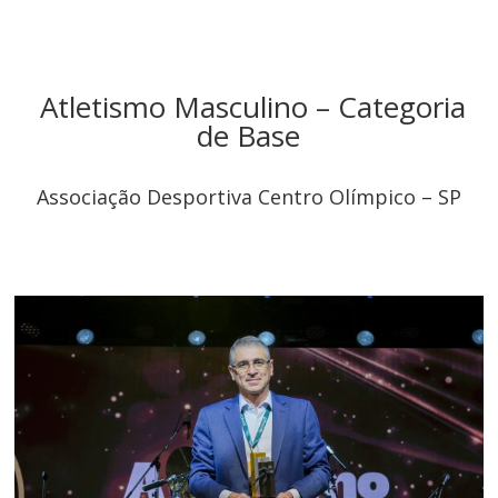
Atletismo Masculino – Categoria
de Base
Associação Desportiva Centro Olímpico – SP