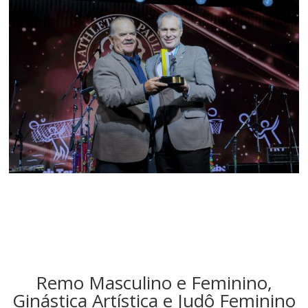
Remo Masculino e Feminino,
Ginástica Artística e Judô Feminino