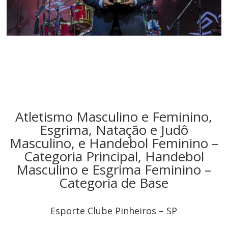
Atletismo Masculino e Feminino,
Esgrima, Natação e Judô
Masculino, e Handebol Feminino –
Categoria Principal, Handebol
Masculino e Esgrima Feminino –
Categoria de Base
Esporte Clube Pinheiros – SP