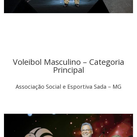
Voleibol Masculino – Categoria
Principal
Associação Social e Esportiva Sada – MG