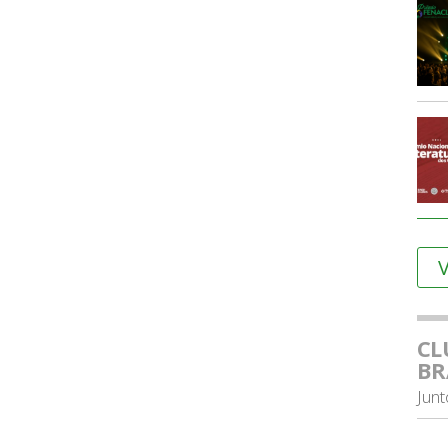
V
CL
BR
Jun