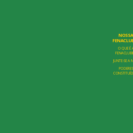
NOSS
FENACLU
O QUE É 
FENACLUB
JUNTE-SE A 
PODERE
CONSTITUÍ