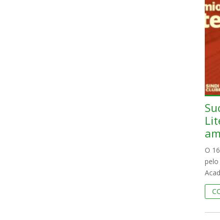
Su
Li
am
O 16
pelo
Acad
C