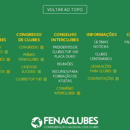
VOLTAR AO TOPO
A
CONGRESSO
CONSELHO
INFORMAÇÕES
C
BES
DE CLUBES
INTERCLUBES
ÚLTIMAS
FA
NOTÍCIAS
A
CONGRESSO
PRESIDENTES DE
ES
CLUBES TOP 100
CLUBES
PRÊMIO
PLACA OURO
CENTENÁRIOS
NÓS
FENACLUBES
REUNIÕES
LEGISLAÇÕES
S
CASOS DE
PARA CLUBES
DOS
SUCESSO
RECURSOS PARA
FORMAÇÃO DE
CONTRATAÇÕES
CLUBES TOP 100
ATLETAS
CONVÊNIO
INTERCLUBES