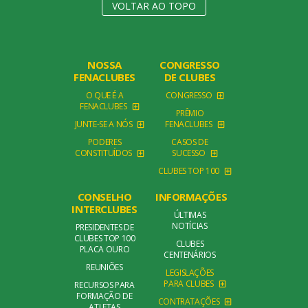
VOLTAR AO TOPO
NOSSA
CONGRESSO
FENACLUBES
DE CLUBES
O QUE É A
CONGRESSO
FENACLUBES
PRÊMIO
JUNTE-SE A NÓS
FENACLUBES
PODERES
CASOS DE
CONSTITUÍDOS
SUCESSO
CLUBES TOP 100
CONSELHO
INFORMAÇÕES
INTERCLUBES
ÚLTIMAS
NOTÍCIAS
PRESIDENTES DE
CLUBES TOP 100
CLUBES
PLACA OURO
CENTENÁRIOS
REUNIÕES
LEGISLAÇÕES
PARA CLUBES
RECURSOS PARA
FORMAÇÃO DE
CONTRATAÇÕES
ATLETAS