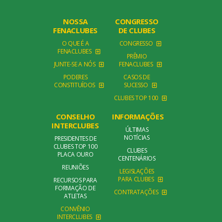
NOSSA
CONGRESSO
FENACLUBES
DE CLUBES
O QUE É A
CONGRESSO
FENACLUBES
PRÊMIO
JUNTE-SE A NÓS
FENACLUBES
PODERES
CASOS DE
CONSTITUÍDOS
SUCESSO
CLUBES TOP 100
CONSELHO
INFORMAÇÕES
INTERCLUBES
ÚLTIMAS
NOTÍCIAS
PRESIDENTES DE
CLUBES TOP 100
CLUBES
PLACA OURO
CENTENÁRIOS
REUNIÕES
LEGISLAÇÕES
PARA CLUBES
RECURSOS PARA
FORMAÇÃO DE
CONTRATAÇÕES
ATLETAS
CONVÊNIO
INTERCLUBES