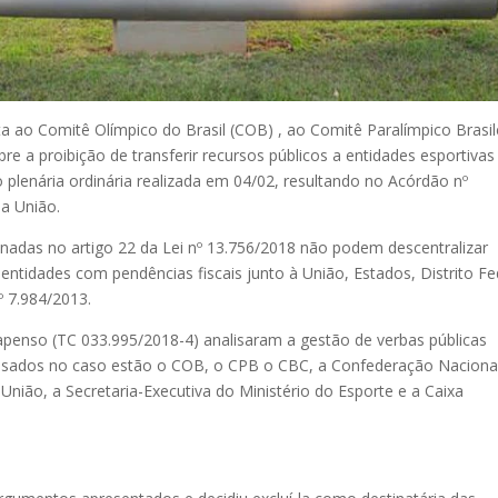
ta ao Comitê Olímpico do Brasil (COB) , ao Comitê Paralímpico Brasil
re a proibição de transferir recursos públicos a entidades esportivas
 plenária ordinária realizada em 04/02, resultando no Acórdão nº
da União.
nadas no artigo 22 da Lei nº 13.756/2018 não podem descentralizar
entidades com pendências fiscais junto à União, Estados, Distrito Fe
 7.984/2013.
 apenso (TC 033.995/2018-4) analisaram a gestão de verbas públicas
eressados no caso estão o COB, o CPB o CBC, a Confederação Naciona
nião, a Secretaria-Executiva do Ministério do Esporte e a Caixa