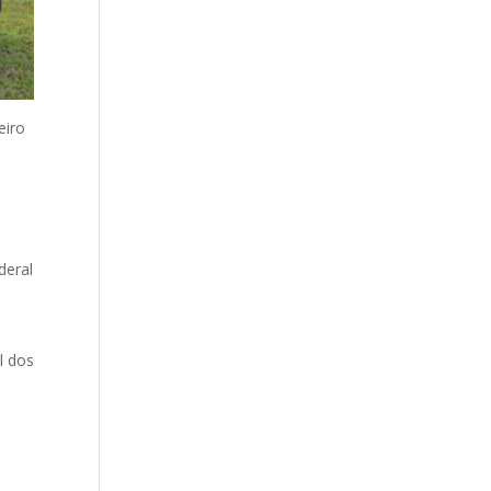
eiro
deral
l dos