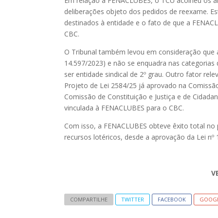
Em relação à FENACLUBES, o TCU acolheu os arg
deliberações objeto dos pedidos de reexame. Est
destinados à entidade e o fato de que a FENACL
CBC.
O Tribunal também levou em consideração que 
14.597/2023) e não se enquadra nas categorias 
ser entidade sindical de 2º grau. Outro fator rel
Projeto de Lei 2584/25 já aprovado na Comissã
Comissão de Constituição e Justiça e de Cidadan
vinculada à FENACLUBES para o CBC.
Com isso, a FENACLUBES obteve êxito total no 
recursos lotéricos, desde a aprovação da Lei nº
V
COMPARTILHE
TWITTER
FACEBOOK
GOOG