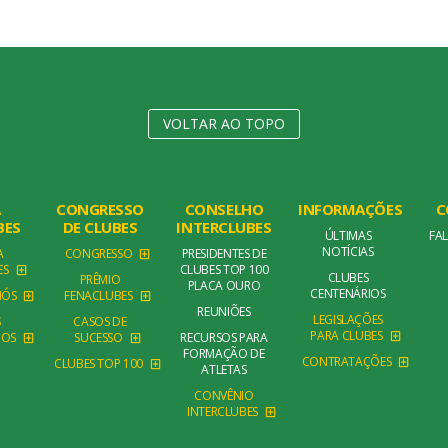
VOLTAR AO TOPO
A
CONGRESSO
CONSELHO
INFORMAÇÕES
C
BES
DE CLUBES
INTERCLUBES
ÚLTIMAS
FA
NOTÍCIAS
A
CONGRESSO
PRESIDENTES DE
ES
CLUBES TOP 100
CLUBES
PRÊMIO
PLACA OURO
CENTENÁRIOS
NÓS
FENACLUBES
REUNIÕES
LEGISLAÇÕES
S
CASOS DE
PARA CLUBES
DOS
SUCESSO
RECURSOS PARA
FORMAÇÃO DE
CONTRATAÇÕES
CLUBES TOP 100
ATLETAS
CONVÊNIO
INTERCLUBES