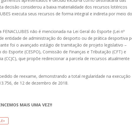
umentos apresentados e decidiu excluí-la como destinatária das
a decisão considerou a baixa materialidade dos recursos lotéricos
UBES executa seus recursos de forma integral e indireta por meio d
a FENACLUBES não é mencionada na Lei Geral do Esporte (Lei nº
de entidade de administração do desporto ou de prática desportiva p
evante foi o avançado estágio de tramitação de projeto legislativo –
o do Esporte (CESPO), Comissão de Finanças e Tributação (CFT) e
ia (CCJC), que propõe redirecionar a parcela de recursos atualmente
pedido de reexame, demonstrando a total regularidade na execução
 13.756, de 12 de dezembro de 2018.
ENCEMOS MAIS UMA VEZ!!
LE+