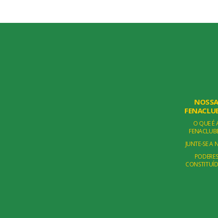
NOSS
FENACLU
O QUE É 
FENACLUB
JUNTE-SE A 
PODERE
CONSTITUÍ