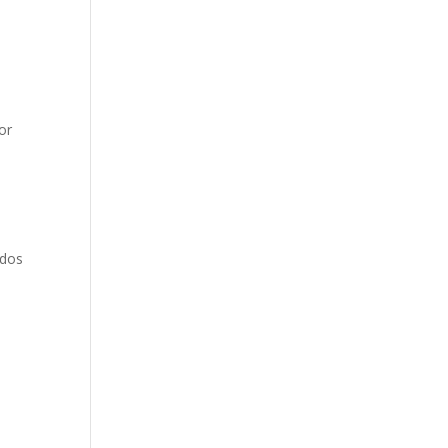
o
or
 dos